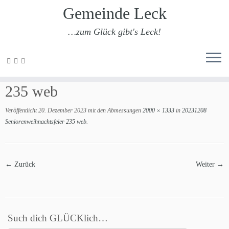
Gemeinde Leck
…zum Glück gibt's Leck!
Zum
Inhalt
20231208 Seniorenweihnachtsfeier
springen
235 web
Veröffentlicht
20. Dezember 2023
mit den Abmessungen
2000 × 1333
in
20231208
Seniorenweihnachtsfeier 235 web
.
← Zurück
Weiter →
Such dich GLÜCKlich…