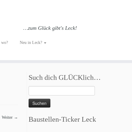
…zum Glück gibt's Leck!
h wo?
Neu in Leck?
Such dich GLÜCKlich…
Suchen
nach:
Weiter →
Baustellen-Ticker Leck