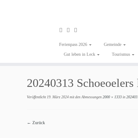
Ferienpass 2026
Gemeinde
Gut leben in Leck
Tourismus
Zum
Inhalt
20240313 Schoeoelers l
springen
Veröffentlicht
19. März 2024
mit den Abmessungen
2000 × 1333
in
20240313
← Zurück