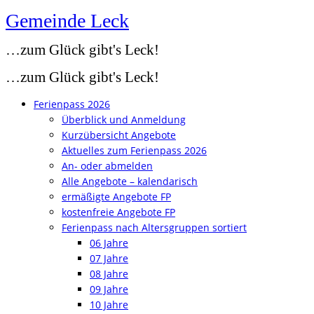
Gemeinde Leck
Zum
Inhalt
…zum Glück gibt's Leck!
springen
…zum Glück gibt's Leck!
Ferienpass 2026
Überblick und Anmeldung
Kurzübersicht Angebote
Aktuelles zum Ferienpass 2026
An- oder abmelden
Alle Angebote – kalendarisch
ermäßigte Angebote FP
kostenfreie Angebote FP
Ferienpass nach Altersgruppen sortiert
06 Jahre
07 Jahre
08 Jahre
09 Jahre
10 Jahre