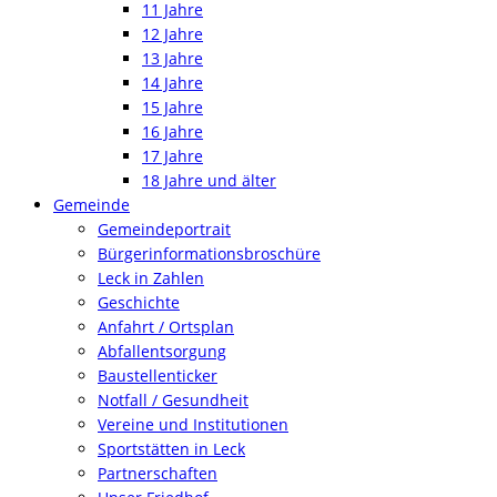
11 Jahre
12 Jahre
13 Jahre
14 Jahre
15 Jahre
16 Jahre
17 Jahre
18 Jahre und älter
Gemeinde
Gemeindeportrait
Bürgerinformationsbroschüre
Leck in Zahlen
Geschichte
Anfahrt / Ortsplan
Abfallentsorgung
Baustellenticker
Notfall / Gesundheit
Vereine und Institutionen
Sportstätten in Leck
Partnerschaften