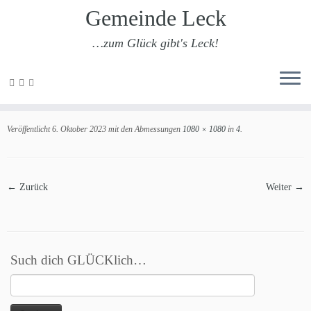
Gemeinde Leck
…zum Glück gibt's Leck!
Zum
Inhalt
4
springen
Veröffentlicht
6. Oktober 2023
mit den Abmessungen
1080 × 1080
in
4
.
← Zurück
Weiter →
Such dich GLÜCKlich…
Suchen
nach: