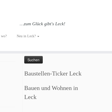
…zum Glück gibt's Leck!
h wo?
Neu in Leck?
Such dich GLÜCKlich…
Suchen
nach:
Baustellen-Ticker Leck
Bauen und Wohnen in
Leck