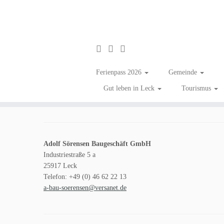
Zum
Inhalt
Adolf Sörensen Bauge
Ferienpass 2026
Gemeinde
springen
Gut leben in Leck
Tourismus
in
Baugewerbe
Tagged
#zumGlückgibtsLeck
/
Unternehmen in Leck
Adolf Sörensen Baugeschäft GmbH
Industriestraße 5 a
25917 Leck
Telefon: +49 (0) 46 62 22 13
a-bau-soerensen@versanet.de