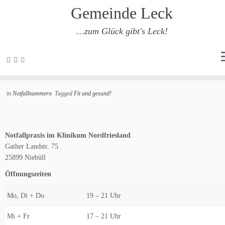
Gemeinde Leck
…zum Glück gibt's Leck!
Zum
Inhalt
Ärztlicher Notdienst
springen
in
Notfallnummern
Tagged
Fit und gesund!
Notfallpraxis im Klinikum Nordfriesland
Gather Landstr. 75
25899 Niebüll
Öffnungszeiten
Mo, Di + Do
19 – 21 Uhr
Mi + Fr
17 – 21 Uhr