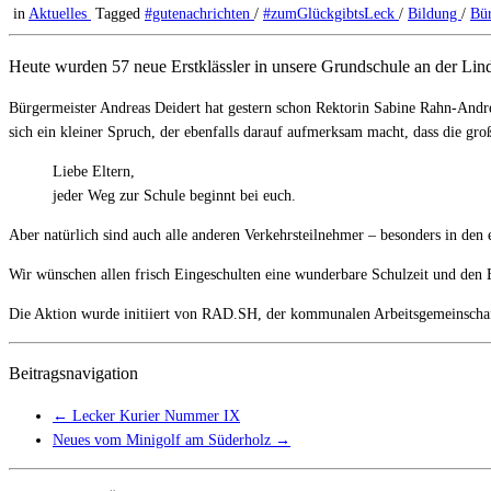
in
Aktuelles
Tagged
#gutenachrichten
/
#zumGlückgibtsLeck
/
Bildung
/
Bü
Heute wurden 57 neue Erstklässler in unsere Grundschule an der Lin
Bürgermeister Andreas Deidert hat gestern schon Rektorin Sabine Rahn-And
sich ein kleiner Spruch, der ebenfalls darauf aufmerksam macht, dass die gr
Liebe Eltern,
jeder Weg zur Schule beginnt bei euch.
Aber natürlich sind auch alle anderen Verkehrsteilnehmer – besonders in de
Wir wünschen allen frisch Eingeschulten eine wunderbare Schulzeit und den 
Die Aktion wurde initiiert von RAD.SH, der kommunalen Arbeitsgemeinschaft
Beitragsnavigation
←
Lecker Kurier Nummer IX
Neues vom Minigolf am Süderholz
→