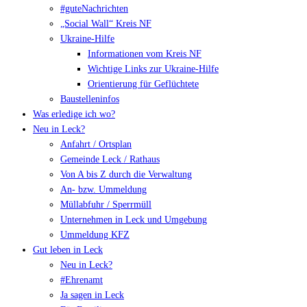
#guteNachrichten
„Social Wall“ Kreis NF
Ukraine-Hilfe
Informationen vom Kreis NF
Wichtige Links zur Ukraine-Hilfe
Orientierung für Geflüchtete
Baustelleninfos
Was erledige ich wo?
Neu in Leck?
Anfahrt / Ortsplan
Gemeinde Leck / Rathaus
Von A bis Z durch die Verwaltung
An- bzw. Ummeldung
Müllabfuhr / Sperrmüll
Unternehmen in Leck und Umgebung
Ummeldung KFZ
Gut leben in Leck
Neu in Leck?
#Ehrenamt
Ja sagen in Leck