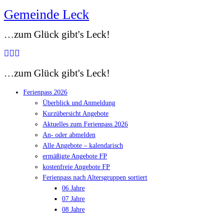
Gemeinde Leck
Zum
Inhalt
…zum Glück gibt's Leck!
springen
…zum Glück gibt's Leck!
Ferienpass 2026
Überblick und Anmeldung
Kurzübersicht Angebote
Aktuelles zum Ferienpass 2026
An- oder abmelden
Alle Angebote – kalendarisch
ermäßigte Angebote FP
kostenfreie Angebote FP
Ferienpass nach Altersgruppen sortiert
06 Jahre
07 Jahre
08 Jahre