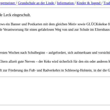
rgermeister
/
Grundschule an der Linde
/
Information
/
Kinder & Jugend
/
Trad
de Leck eingeschult.
rews ein Banner und Postkarten mit dem gleichen Motiv sowie GLÜCKskekse für
oße Verantwortung für einen gefahrlosen Weg von und zur Schule im Elternhaus
n ersten Wochen nach Schulbeginn – aufgefordert, sich aufmerksam und vorsich
Eltern allzeit gute Nerven – der Keks wird sicherlich für den ein oder andere
 zur Förderung des Fuß- und Radverkehrs in Schleswig-Holstein, in der die Ge