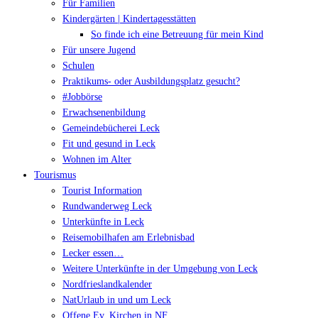
Für Familien
Kindergärten | Kindertagesstätten
So finde ich eine Betreuung für mein Kind
Für unsere Jugend
Schulen
Praktikums- oder Ausbildungsplatz gesucht?
#Jobbörse
Erwachsenenbildung
Gemeindebücherei Leck
Fit und gesund in Leck
Wohnen im Alter
Tourismus
Tourist Information
Rundwanderweg Leck
Unterkünfte in Leck
Reisemobilhafen am Erlebnisbad
Lecker essen…
Weitere Unterkünfte in der Umgebung von Leck
Nordfrieslandkalender
NatUrlaub in und um Leck
Offene Ev. Kirchen in NF