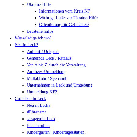
Ukraine-Hilfe
Informationen vom Kreis NF
Wichtige Links zur Ukraine-Hilfe
Orientierung für Geflüchtete
Baustelleninfos
Was erledige ich wo?
Neu in Leck?
Anfahrt / Ortsplan
Gemeinde Leck / Rathaus
Von A bis Z durch die Verwaltung
An- bzw. Ummeldung
Müllabfuhr / Sperrmüll
Unternehmen in Leck und Umgebung
Ummeldung KFZ
Gut leben in Leck
Neu in Leck?
#Ehrenamt
Ja sagen in Leck
Für Familien
Kindergärten | Kindertagesstätten