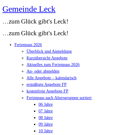
Gemeinde Leck
Zum
Inhalt
…zum Glück gibt's Leck!
springen
…zum Glück gibt's Leck!
Ferienpass 2026
Überblick und Anmeldung
Kurzübersicht Angebote
Aktuelles zum Ferienpass 2026
An- oder abmelden
Alle Angebote – kalendarisch
ermäßigte Angebote FP
kostenfreie Angebote FP
Ferienpass nach Altersgruppen sortiert
06 Jahre
07 Jahre
08 Jahre
09 Jahre
10 Jahre