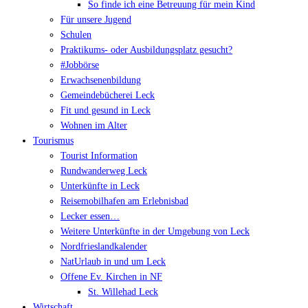
So finde ich eine Betreuung für mein Kind
Für unsere Jugend
Schulen
Praktikums- oder Ausbildungsplatz gesucht?
#Jobbörse
Erwachsenenbildung
Gemeindebücherei Leck
Fit und gesund in Leck
Wohnen im Alter
Tourismus
Tourist Information
Rundwanderweg Leck
Unterkünfte in Leck
Reisemobilhafen am Erlebnisbad
Lecker essen…
Weitere Unterkünfte in der Umgebung von Leck
Nordfrieslandkalender
NatUrlaub in und um Leck
Offene Ev. Kirchen in NF
St. Willehad Leck
Wirtschaft