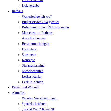
Unser Friedhof
Holzvergabe
Rathaus
Was erledige ich wo?
Bürgerservice / Wegweiser
Rufnummern und Öffnungszeiten
Menschen im Rathaus
Ausschreibungen
Bekanntmachungen
Formulare
Satzungen
Konzepte
Sitzungstermine
Niederschriften
Lecker Kurier
Leck in Zahlen
Bauen und Wohnen
Aktuelles
Wussten Sie schon, dass…
#guteNachrichten
„Social Wall“ Kreis NF