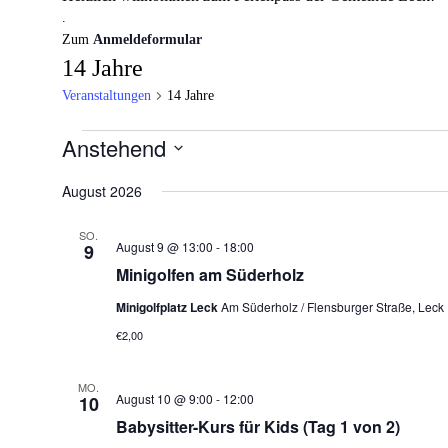
.
Zum
Anmeldeformular
14 Jahre
Veranstaltungen
14 Jahre
Veranstaltungen
Anstehend
Datum
August 2026
wählen.
SO.
August 9 @ 13:00
-
18:00
9
Minigolfen am Süderholz
Minigolfplatz Leck
Am Süderholz / Flensburger Straße, Leck
€2,00
MO.
August 10 @ 9:00
-
12:00
10
Babysitter-Kurs für Kids (Tag 1 von 2)