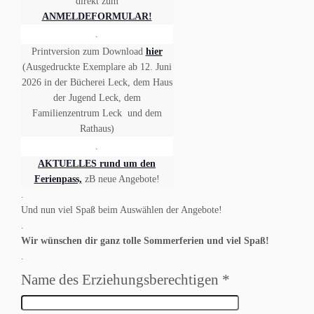
t
direkt zum
ANMELDEFORMULAR!
i
.
o
Printversion zum Download
hier
n
(Ausgedruckte Exemplare ab 12. Juni
2026 in der Bücherei Leck, dem Haus
der Jugend Leck, dem
Familienzentrum Leck und dem
Rathaus)
.
AKTUELLES rund um den
Ferienpass,
zB neue Angebote!
.
Und nun viel Spaß beim Auswählen der Angebote!
.
Wir wünschen dir ganz tolle Sommerferien und viel Spaß!
.
Name des Erziehungsberechtigen
*