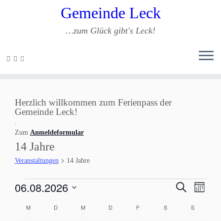
Gemeinde Leck
…zum Glück gibt's Leck!
Zum
Inhalt
springen
Herzlich willkommen zum Ferienpass der
Gemeinde Leck!
.
Zum
Anmeldeformular
14 Jahre
Veranstaltungen
14 Jahre
Veranstaltungen
V
V
06.08.2026
S
M
e
u
e
o
D
r
c
K
M
MONTAG
D
DIENSTAG
M
MITTWOCH
D
DONNERSTAG
F
FREITAG
S
SAMSTAG
r
S
SONNTA
n
a
a
h
a