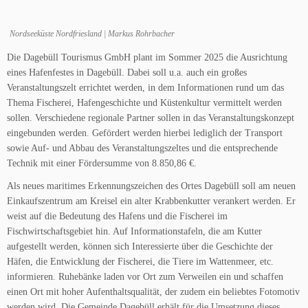
Nordseeküste Nordfriesland | Markus Rohrbacher
Die Dagebüll Tourismus GmbH plant im Sommer 2025 die Ausrichtung
eines Hafenfestes in Dagebüll. Dabei soll u.a. auch ein großes
Veranstaltungszelt errichtet werden, in dem Informationen rund um das
Thema Fischerei, Hafengeschichte und Küstenkultur vermittelt werden
sollen. Verschiedene regionale Partner sollen in das Veranstaltungskonzept
eingebunden werden. Gefördert werden hierbei lediglich der Transport
sowie Auf- und Abbau des Veranstaltungszeltes und die entsprechende
Technik mit einer Fördersumme von 8.850,86 €.
Als neues maritimes Erkennungszeichen des Ortes Dagebüll soll am neuen
Einkaufszentrum am Kreisel ein alter Krabbenkutter verankert werden. Er
weist auf die Bedeutung des Hafens und die Fischerei im
Fischwirtschaftsgebiet hin. Auf Informationstafeln, die am Kutter
aufgestellt werden, können sich Interessierte über die Geschichte der
Häfen, die Entwicklung der Fischerei, die Tiere im Wattenmeer, etc.
informieren. Ruhebänke laden vor Ort zum Verweilen ein und schaffen
einen Ort mit hoher Aufenthaltsqualität, der zudem ein beliebtes Fotomotiv
werden wird. Die Gemeinde Dagebüll erhält für die Umsetzung dieses