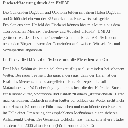
Fischereiförderung durch den EMFAF
Die Gemeinden Dagebüll und Ockholm bilden mit ihren Häfen Dagebüll
und Schlüttsiel ein von der EU anerkanntes Fischwirtschaftsgebiet.
Projekte aus dem Umfeld der Fischerei können hier mit Mitteln aus dem
„Europäischen Meeres-, Fischerei- und Aquakulturfonds“ (EMFAF)
gefördert werden. Beschlussfassendes Gremium ist der AK Fisch, dem
neben den Bürgermeistern der Gemeinden auch weitere Wirtschafts- und
Sozialpartner angehören.
Im Blick: Die Häfen, die Fischerei und die Menschen vor Ort
Der Hafen Schlüttsiel ist ein beliebtes Ausflugsziel, zumindest bei schönem
Wetter. Bei rauer See sieht das ganz anders aus, denn der Hafen ist der
Kraft des Meeres schutzlos ausgeliefert. Eine Konzeptstudie soll nun
Maßnahmen zur Wellenberuhigung untersuchen, die den Hafen bei Sturm
für Krabbenkutter, Sportboote und Fähren zu einem „sturmsicheren“ Hafen
machen können. Dadurch müssten Kutter bei schlechtem Wetter nicht mehr
nach Husum, Büsum oder Föhr ausweichen und man könnte den Fischern
im Falle einer Umsetzung der empfohlenen Maßnahmen einen sicheren
Anlaufpunkt bieten. Die Gemeinde Ockholm lässt hierzu eine ältere Studie
aus dem Jahr 2006 aktualisieren (Fördersumme 5.250 €).