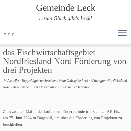
Gemeinde Leck
…zum Glück gibt's Leck!
Zum
Inhalt
Arbeitskreis Fisch beschließt für
springen
das Fischwirtschaftsgebiet
Nordfriesland Nord Förderung von
drei Projekten
in
Aktuelles
Tagged
#gutenachrichten
/
#zumGlückgibtsLeck
/
Aktivregion Nordfriesland
Nord
/
Arbeitskreis Fisch
/
Information
/
Tourismus
/
Tradition
Zum zweiten Mal in der laufenden Förderperiode traf sich der AK Fisch
am 25. Juni 2024 in Dagebüll, um über die Förderung von Projekten zu
beschließen