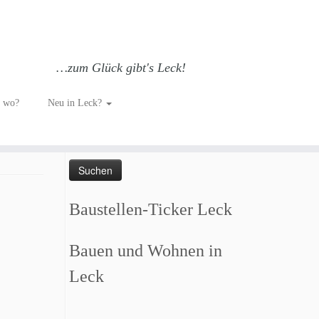
…zum Glück gibt's Leck!
h wo?
Neu in Leck?
Such dich GLÜCKlich…
Suchen
nach:
Baustellen-Ticker Leck
Bauen und Wohnen in
Leck