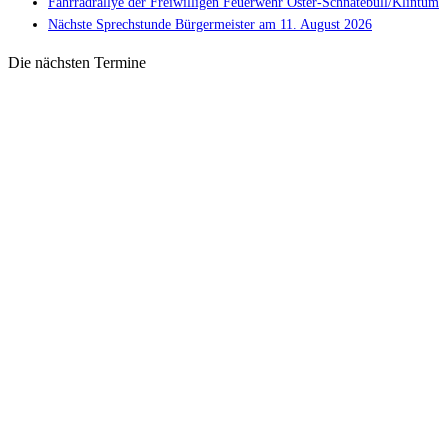
Fahrradrallye der Freiwilligen Feuerwehr Oster-Schnatebüll/Klintum
Nächste Sprechstunde Bürgermeister am 11. August 2026
Die nächsten Termine