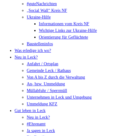
#guteNachrichten
„Social Wall“ Kreis NF
Ukraine-Hilfe
Informationen vom Kreis NF
Wichtige Links zur Ukraine-Hilfe
Orientierung für Geflüchtete
Baustelleninfos
Was erledige ich wo?
Neu in Leck?
Anfahrt / Ortsplan
Gemeinde Leck / Rathaus
Von A bis Z durch die Verwaltung
An- bzw. Ummeldung
Müllabfuhr / Sperrmüll
Unternehmen in Leck und Umgebung
Ummeldung KFZ
Gut leben in Leck
Neu in Leck?
#Ehrenamt
Ja sagen in Leck