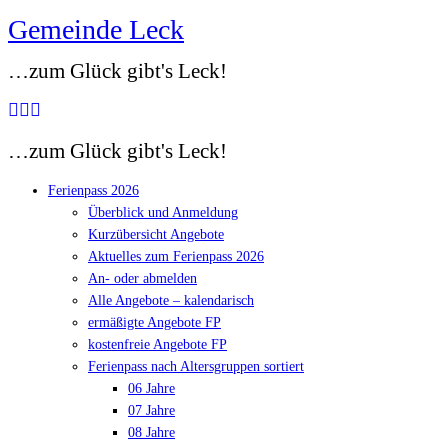
Gemeinde Leck
Zum
Inhalt
…zum Glück gibt's Leck!
springen
…zum Glück gibt's Leck!
Ferienpass 2026
Überblick und Anmeldung
Kurzübersicht Angebote
Aktuelles zum Ferienpass 2026
An- oder abmelden
Alle Angebote – kalendarisch
ermäßigte Angebote FP
kostenfreie Angebote FP
Ferienpass nach Altersgruppen sortiert
06 Jahre
07 Jahre
08 Jahre