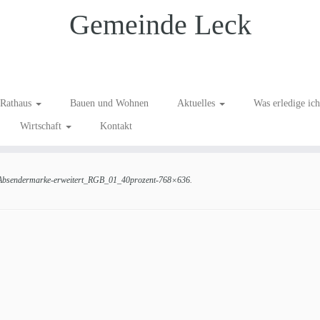
Gemeinde Leck
weitert_RGB_01_40prozent
Rathaus
Bauen und Wohnen
Aktuelles
Was erledige ic
Wirtschaft
Kontakt
bsendermarke-erweitert_RGB_01_40prozent-768×636
.