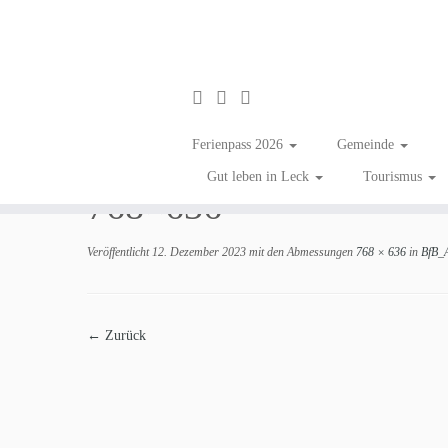
Zum
Inhalt
BfB_Absendermarke-er
Ferienpass 2026
Gemeinde
springen
Gut leben in Leck
Tourismus
768×636
Veröffentlicht
12. Dezember 2023
mit den Abmessungen
768 × 636
in
BfB_A
← Zurück