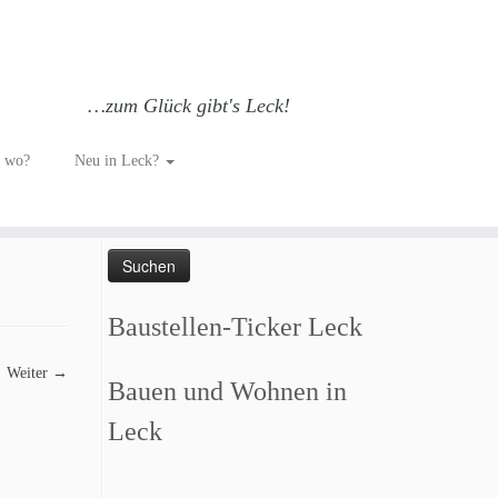
…zum Glück gibt's Leck!
-
h wo?
Neu in Leck?
Such dich GLÜCKlich…
Suchen
nach:
Baustellen-Ticker Leck
Weiter →
Bauen und Wohnen in
Leck