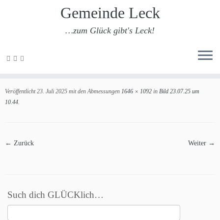
Gemeinde Leck
…zum Glück gibt's Leck!
Zum
Inhalt
Bild 23.07.25 um 10.44
springen
Veröffentlicht
23. Juli 2025
mit den Abmessungen
1646 × 1092
in
Bild 23.07.25 um
10.44
.
← Zurück
Weiter →
Such dich GLÜCKlich…
Suchen