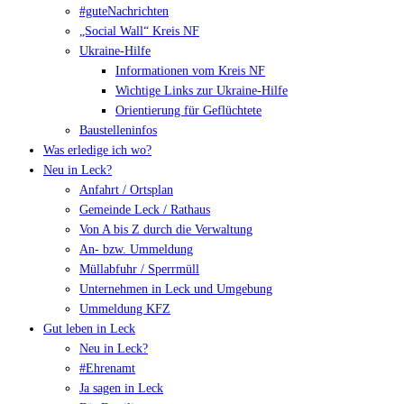
#guteNachrichten
„Social Wall“ Kreis NF
Ukraine-Hilfe
Informationen vom Kreis NF
Wichtige Links zur Ukraine-Hilfe
Orientierung für Geflüchtete
Baustelleninfos
Was erledige ich wo?
Neu in Leck?
Anfahrt / Ortsplan
Gemeinde Leck / Rathaus
Von A bis Z durch die Verwaltung
An- bzw. Ummeldung
Müllabfuhr / Sperrmüll
Unternehmen in Leck und Umgebung
Ummeldung KFZ
Gut leben in Leck
Neu in Leck?
#Ehrenamt
Ja sagen in Leck