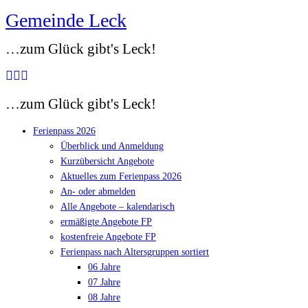
Gemeinde Leck
Zum
Inhalt
…zum Glück gibt's Leck!
springen
…zum Glück gibt's Leck!
Ferienpass 2026
Überblick und Anmeldung
Kurzübersicht Angebote
Aktuelles zum Ferienpass 2026
An- oder abmelden
Alle Angebote – kalendarisch
ermäßigte Angebote FP
kostenfreie Angebote FP
Ferienpass nach Altersgruppen sortiert
06 Jahre
07 Jahre
08 Jahre