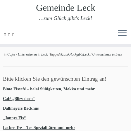
Gemeinde Leck
…zum Glück gibt's Leck!
Zum
Inhalt
Cafés
springen
in
Cafes
/
Unternehmen in Leck
Tagged
#zumGlückgibtsLeck
/
Unternehmen in Leck
Bitte klicken Sie den gewünschten Eintrag an!
Bimo Eiscafé – halal Süßigkeiten, Mokka und mehr
Café „Bliev doch“
Dallmeyers Backhus
„Jannys Eis“
Lecker Tee – Tee-Spezialitäten und mehr