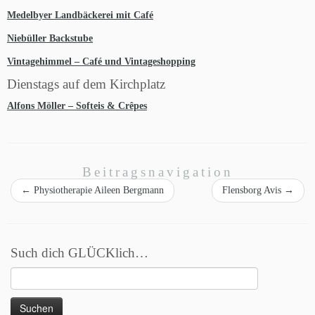
Medelbyer Landbäckerei mit Café
Niebüller Backstube
Vintagehimmel – Café und Vintageshopping
Dienstags auf dem Kirchplatz
Alfons Möller – Softeis & Crêpes
Beitragsnavigation
←
Physiotherapie Aileen Bergmann
Flensborg Avis
→
Such dich GLÜCKlich…
Suchen
nach: