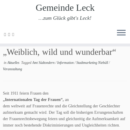
Gemeinde Leck
…zum Glück gibt's Leck!
Zum
Inhalt
Ein Abend unter dem Motto
springen
„Weiblich, wild und wunderbar“
in
Aktuelles
Tagged
Amt Südtondern
/
Information
/
Stadtmarketing Niebüll
/
Veranstaltung
Seit 1911 feiern Frauen den
„Internationalen Tag der Frauen“,
an
dem weltweit auf Frauenrechte und die Gleichstellung der Geschlechter
aufmerksam gemacht wird. Der Tag soll die bisherigen Errungenschaften
der Frauenrechtsbewegung feiern und gleichzeitig die Aufmerksamkeit auf
immer noch bestehende Diskriminierungen und Ungleichheiten richten.