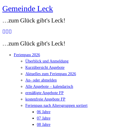
Gemeinde Leck
Zum
Inhalt
…zum Glück gibt's Leck!
springen
…zum Glück gibt's Leck!
Ferienpass 2026
Überblick und Anmeldung
Kurzübersicht Angebote
Aktuelles zum Ferienpass 2026
An- oder abmelden
Alle Angebote – kalendarisch
ermäßigte Angebote FP
kostenfreie Angebote FP
Ferienpass nach Altersgruppen sortiert
06 Jahre
07 Jahre
08 Jahre