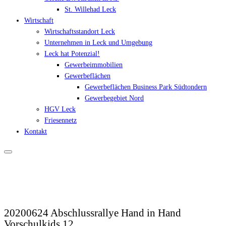
St. Willehad Leck
Wirtschaft
Wirtschaftsstandort Leck
Unternehmen in Leck und Umgebung
Leck hat Potenzial!
Gewerbeimmobilien
Gewerbeflächen
Gewerbeflächen Business Park Südtondern
Gewerbegebiet Nord
HGV Leck
Friesennetz
Kontakt
20200624 Abschlussrallye Hand in Hand
Vorschulkids 12