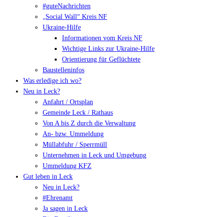
#guteNachrichten
„Social Wall“ Kreis NF
Ukraine-Hilfe
Informationen vom Kreis NF
Wichtige Links zur Ukraine-Hilfe
Orientierung für Geflüchtete
Baustelleninfos
Was erledige ich wo?
Neu in Leck?
Anfahrt / Ortsplan
Gemeinde Leck / Rathaus
Von A bis Z durch die Verwaltung
An- bzw. Ummeldung
Müllabfuhr / Sperrmüll
Unternehmen in Leck und Umgebung
Ummeldung KFZ
Gut leben in Leck
Neu in Leck?
#Ehrenamt
Ja sagen in Leck