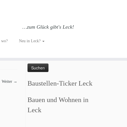
…zum Glück gibt's Leck!
h wo?
Neu in Leck?
Such dich GLÜCKlich…
Suchen
nach:
Weiter →
Baustellen-Ticker Leck
Bauen und Wohnen in
Leck