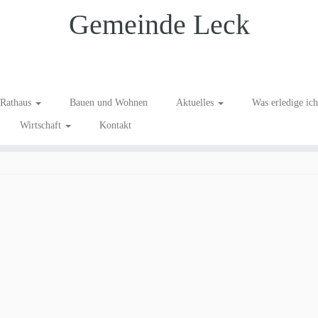
Gemeinde Leck
en Gefluechtete 5
Rathaus
Bauen und Wohnen
Aktuelles
Was erledige ic
Wirtschaft
Kontakt
e Aktion für und mit Geflüchteten in Leck
.