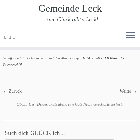
Gemeinde Leck
…zum Glück gibt's Leck!
Zum
Inhalt
EKJBummler Buecherei 05
springen
Veröffentlicht
9. Februar 2021
mit den Abmessungen
1024 × 768
in
EKJBummler
Buecherei 05
.
← Zurück
Weiter →
Ob mir Herr Deidert heute abend eine Gute-Nacht-Geschichte vorliest?
Such dich GLÜCKlich…