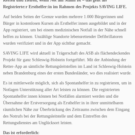
Retten und Helfen, wenn Not am Mann ist – das geht als
Registrierte:r Ersthelfer:in im Rahmen des Projekts SAVING LIFE.
Auf beiden Seiten der Grenze wurden mehrere 1.000 Bürgerinnen und
Bürger in kostenlosen Kursen als Ersthelfer:innen ausgebildet und in der
App registriert, um bei einem medizinischen Notfall in der Nähe schnell
helfen zu können. Unzählige Standorte lebensrettender Defibrillatoren
wurden verifiziert und in der App sichtbar gemacht.
SAVING LIFE wird aktuell in Trägerschaft des ASB als flächendeckendes
Projekt für ganz Schleswig-Holstein fortgeführt. Mit der Anbindung der
Retter-App an sämtliche Rettungsleitstellen im Land ist Schleswig-Holstein
neben Brandenburg eines der ersten Bundesländer, wo dies realisiert wurde.
Es ist mittlerweile möglich, sich als Spontanhelfer:in zu registrieren, um in
Notlagen Unterstützung aller Art leisten zu können. Die registrierten
Spontanhelfer:innen können bei Notfällen alarmiert werden und die
Übernahme der Erstversorgung als Ersthelfer:in in ihrer unmittelbaren
räumlichen Nähe zur Überbrückung des Zeitraums zwischen dem Eingang
des Notrufs bei der Rettungsleitstelle und dem Eintreffen des
Rettungsdienstes am Unglücksort leisten.
Das ist erforderlich: