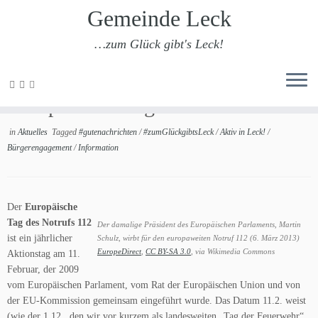
Gemeinde Leck
…zum Glück gibt's Leck!
Zum
Inhalt
Europäischer Tag des Notrufs 112
springen
in
Aktuelles
Tagged
#gutenachrichten
/
#zumGlückgibtsLeck
/
Aktiv in Leck!
/
Bürgerengagement
/
Information
Der
Europäische
Tag des Notrufs 112
Der damalige Präsident des Europäischen Parlaments, Martin
ist ein jährlicher
Schulz, wirbt für den europaweiten Notruf 112 (6. März 2013)
EuropeDirect
,
CC BY-SA 3.0
, via Wikimedia Commons
Aktionstag am 11.
Februar, der 2009
vom Europäischen Parlament, vom Rat der Europäischen Union und von
der EU-Kommission gemeinsam eingeführt wurde. Das Datum 11.2. weist
(wie der 1.12., den wir vor kurzem als landesweiten „Tag der Feuerwehr“