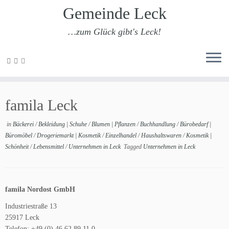
Gemeinde Leck
…zum Glück gibt's Leck!
Zum
Inhalt
famila Leck
springen
in
Bäckerei
/
Bekleidung | Schuhe
/
Blumen | Pflanzen
/
Buchhandlung
/
Bürobedarf |
Büromöbel
/
Drogeriemarkt | Kosmetik
/
Einzelhandel
/
Haushaltswaren
/
Kosmetik |
Schönheit
/
Lebensmittel
/
Unternehmen in Leck
Tagged
Unternehmen in Leck
famila Nordost GmbH
Industriestraße 13
25917 Leck
Telefon: +49 (0) 46 62 89 11 0