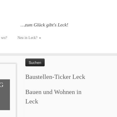
…zum Glück gibt's Leck!
h wo?
Neu in Leck?
Such dich GLÜCKlich…
Suchen
nach:
Baustellen-Ticker Leck
G
Bauen und Wohnen in
Leck