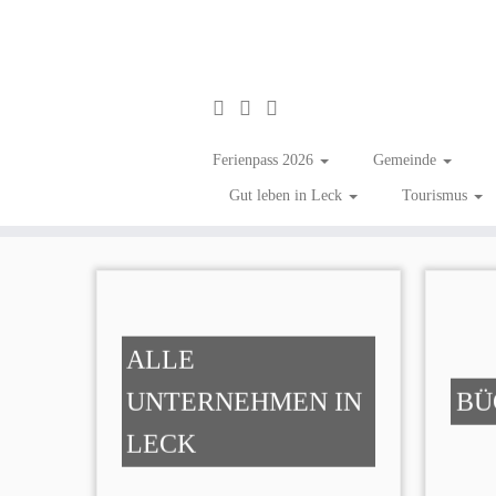
Zum
Inhalt
Buchhandlung
Ferienpass 2026
Gemeinde
springen
Gut leben in Leck
Tourismus
ALLE
UNTERNEHMEN IN
BÜ
LECK