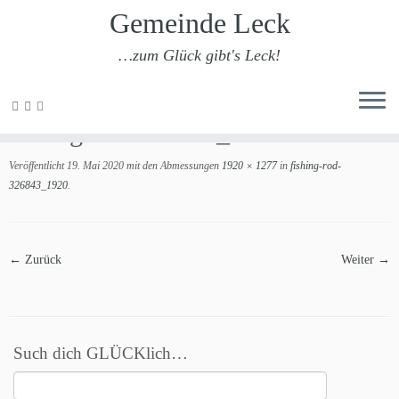
Gemeinde Leck
…zum Glück gibt's Leck!
Zum
Inhalt
fishing-rod-326843_1920
springen
Veröffentlicht
19. Mai 2020
mit den Abmessungen
1920 × 1277
in
fishing-rod-
326843_1920
.
← Zurück
Weiter →
Such dich GLÜCKlich…
Suchen