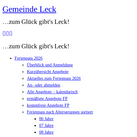
Gemeinde Leck
Zum
Inhalt
…zum Glück gibt's Leck!
springen
…zum Glück gibt's Leck!
Ferienpass 2026
Überblick und Anmeldung
Kurzübersicht Angebote
Aktuelles zum Ferienpass 2026
An- oder abmelden
Alle Angebote – kalendarisch
ermäßigte Angebote FP
kostenfreie Angebote FP
Ferienpass nach Altersgruppen sortiert
06 Jahre
07 Jahre
08 Jahre