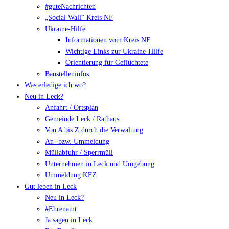
#guteNachrichten
„Social Wall“ Kreis NF
Ukraine-Hilfe
Informationen vom Kreis NF
Wichtige Links zur Ukraine-Hilfe
Orientierung für Geflüchtete
Baustelleninfos
Was erledige ich wo?
Neu in Leck?
Anfahrt / Ortsplan
Gemeinde Leck / Rathaus
Von A bis Z durch die Verwaltung
An- bzw. Ummeldung
Müllabfuhr / Sperrmüll
Unternehmen in Leck und Umgebung
Ummeldung KFZ
Gut leben in Leck
Neu in Leck?
#Ehrenamt
Ja sagen in Leck