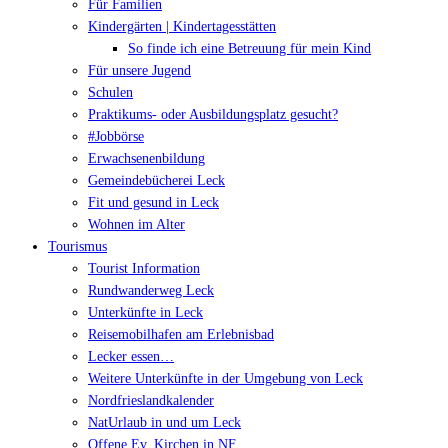
Für Familien
Kindergärten | Kindertagesstätten
So finde ich eine Betreuung für mein Kind
Für unsere Jugend
Schulen
Praktikums- oder Ausbildungsplatz gesucht?
#Jobbörse
Erwachsenenbildung
Gemeindebücherei Leck
Fit und gesund in Leck
Wohnen im Alter
Tourismus
Tourist Information
Rundwanderweg Leck
Unterkünfte in Leck
Reisemobilhafen am Erlebnisbad
Lecker essen…
Weitere Unterkünfte in der Umgebung von Leck
Nordfrieslandkalender
NatUrlaub in und um Leck
Offene Ev. Kirchen in NF