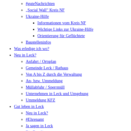
#guteNachrichten
„Social Wall“ Kreis NF
Ukraine-Hilfe
Informationen vom Kreis NF
Wichtige Links zur Ukraine-Hilfe
Orientierung für Geflüchtete
Baustelleninfos
Was erledige ich wo?
Neu in Leck?
Anfahrt / Ortsplan
Gemeinde Leck / Rathaus
Von A bis Z durch die Verwaltung
An- bzw. Ummeldung
Müllabfuhr / Sperrmüll
Unternehmen in Leck und Umgebung
Ummeldung KFZ
Gut leben in Leck
Neu in Leck?
#Ehrenamt
Ja sagen in Leck