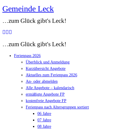
Gemeinde Leck
Zum
Inhalt
…zum Glück gibt's Leck!
springen
…zum Glück gibt's Leck!
Ferienpass 2026
Überblick und Anmeldung
Kurzübersicht Angebote
Aktuelles zum Ferienpass 2026
An- oder abmelden
Alle Angebote – kalendarisch
ermäßigte Angebote FP
kostenfreie Angebote FP
Ferienpass nach Altersgruppen sortiert
06 Jahre
07 Jahre
08 Jahre