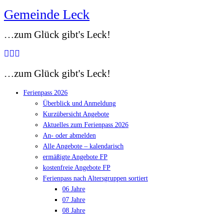
Gemeinde Leck
Zum
Inhalt
…zum Glück gibt's Leck!
springen
…zum Glück gibt's Leck!
Ferienpass 2026
Überblick und Anmeldung
Kurzübersicht Angebote
Aktuelles zum Ferienpass 2026
An- oder abmelden
Alle Angebote – kalendarisch
ermäßigte Angebote FP
kostenfreie Angebote FP
Ferienpass nach Altersgruppen sortiert
06 Jahre
07 Jahre
08 Jahre