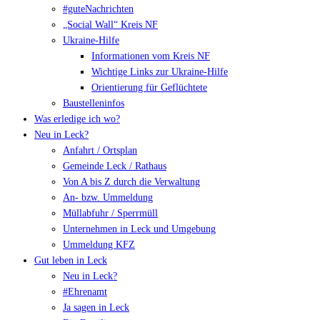
#guteNachrichten
„Social Wall“ Kreis NF
Ukraine-Hilfe
Informationen vom Kreis NF
Wichtige Links zur Ukraine-Hilfe
Orientierung für Geflüchtete
Baustelleninfos
Was erledige ich wo?
Neu in Leck?
Anfahrt / Ortsplan
Gemeinde Leck / Rathaus
Von A bis Z durch die Verwaltung
An- bzw. Ummeldung
Müllabfuhr / Sperrmüll
Unternehmen in Leck und Umgebung
Ummeldung KFZ
Gut leben in Leck
Neu in Leck?
#Ehrenamt
Ja sagen in Leck