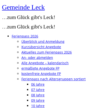
Gemeinde Leck
Zum
Inhalt
…zum Glück gibt's Leck!
springen
…zum Glück gibt's Leck!
Ferienpass 2026
Überblick und Anmeldung
Kurzübersicht Angebote
Aktuelles zum Ferienpass 2026
An- oder abmelden
Alle Angebote – kalendarisch
ermäßigte Angebote FP
kostenfreie Angebote FP
Ferienpass nach Altersgruppen sortiert
06 Jahre
07 Jahre
08 Jahre
09 Jahre
10 Jahre