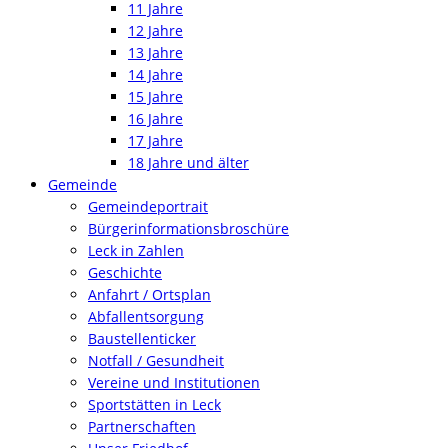
11 Jahre
12 Jahre
13 Jahre
14 Jahre
15 Jahre
16 Jahre
17 Jahre
18 Jahre und älter
Gemeinde
Gemeindeportrait
Bürgerinformationsbroschüre
Leck in Zahlen
Geschichte
Anfahrt / Ortsplan
Abfallentsorgung
Baustellenticker
Notfall / Gesundheit
Vereine und Institutionen
Sportstätten in Leck
Partnerschaften