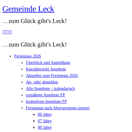
Gemeinde Leck
Zum
Inhalt
…zum Glück gibt's Leck!
springen
…zum Glück gibt's Leck!
Ferienpass 2026
Überblick und Anmeldung
Kurzübersicht Angebote
Aktuelles zum Ferienpass 2026
An- oder abmelden
Alle Angebote – kalendarisch
ermäßigte Angebote FP
kostenfreie Angebote FP
Ferienpass nach Altersgruppen sortiert
06 Jahre
07 Jahre
08 Jahre