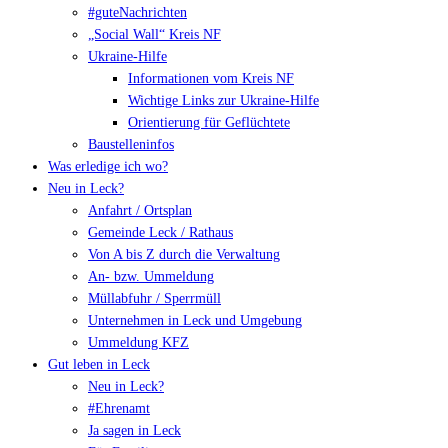
#guteNachrichten
„Social Wall“ Kreis NF
Ukraine-Hilfe
Informationen vom Kreis NF
Wichtige Links zur Ukraine-Hilfe
Orientierung für Geflüchtete
Baustelleninfos
Was erledige ich wo?
Neu in Leck?
Anfahrt / Ortsplan
Gemeinde Leck / Rathaus
Von A bis Z durch die Verwaltung
An- bzw. Ummeldung
Müllabfuhr / Sperrmüll
Unternehmen in Leck und Umgebung
Ummeldung KFZ
Gut leben in Leck
Neu in Leck?
#Ehrenamt
Ja sagen in Leck