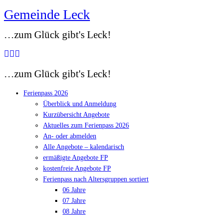
Gemeinde Leck
Zum
Inhalt
…zum Glück gibt's Leck!
springen
…zum Glück gibt's Leck!
Ferienpass 2026
Überblick und Anmeldung
Kurzübersicht Angebote
Aktuelles zum Ferienpass 2026
An- oder abmelden
Alle Angebote – kalendarisch
ermäßigte Angebote FP
kostenfreie Angebote FP
Ferienpass nach Altersgruppen sortiert
06 Jahre
07 Jahre
08 Jahre