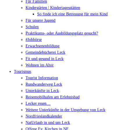
Für Familien
Kindergärten | Kindertagesstätten
So finde ich eine Betreuung für mein Kind
Für unsere Jugend
Schulen
Praktikums- oder Ausbildungsplatz gesucht?
#Jobbörse
Erwachsenenbildung
Gemeindebücherei Leck
Fit und gesund in Leck
Wohnen im Alter
Tourismus
Tourist Information
Rundwanderweg Leck
Unterkünfte in Leck
Reisemobilhafen am Erlebnisbad
Lecker essen…
Weitere Unterkünfte in der Umgebung von Leck
Nordfrieslandkalender
NatUrlaub in und um Leck
Offene Ev. Kirchen in NF