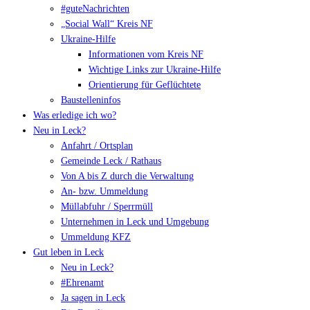
#guteNachrichten
„Social Wall“ Kreis NF
Ukraine-Hilfe
Informationen vom Kreis NF
Wichtige Links zur Ukraine-Hilfe
Orientierung für Geflüchtete
Baustelleninfos
Was erledige ich wo?
Neu in Leck?
Anfahrt / Ortsplan
Gemeinde Leck / Rathaus
Von A bis Z durch die Verwaltung
An- bzw. Ummeldung
Müllabfuhr / Sperrmüll
Unternehmen in Leck und Umgebung
Ummeldung KFZ
Gut leben in Leck
Neu in Leck?
#Ehrenamt
Ja sagen in Leck