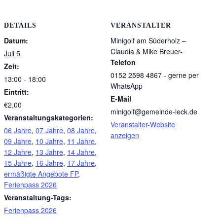
DETAILS
VERANSTALTER
Datum:
Minigolf am Süderholz –
Claudia & Mike Breuer-
Juli 5
Telefon
Zeit:
0152 2598 4867 - gerne per
13:00 - 18:00
WhatsApp
Eintritt:
E-Mail
€2,00
minigolf@gemeinde-leck.de
Veranstaltungskategorien:
Veranstalter-Website
06 Jahre
,
07 Jahre
,
08 Jahre
,
anzeigen
09 Jahre
,
10 Jahre
,
11 Jahre
,
12 Jahre
,
13 Jahre
,
14 Jahre
,
15 Jahre
,
16 Jahre
,
17 Jahre
,
ermäßigte Angebote FP
,
Ferienpass 2026
Veranstaltung-Tags:
Ferienpass 2026