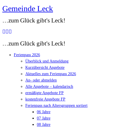
Gemeinde Leck
Zum
Inhalt
…zum Glück gibt's Leck!
springen
…zum Glück gibt's Leck!
Ferienpass 2026
Überblick und Anmeldung
Kurzübersicht Angebote
Aktuelles zum Ferienpass 2026
An- oder abmelden
Alle Angebote – kalendarisch
ermäßigte Angebote FP
kostenfreie Angebote FP
Ferienpass nach Altersgruppen sortiert
06 Jahre
07 Jahre
08 Jahre