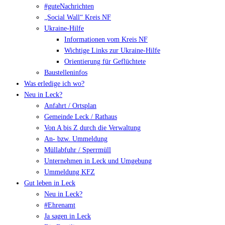
#guteNachrichten
„Social Wall“ Kreis NF
Ukraine-Hilfe
Informationen vom Kreis NF
Wichtige Links zur Ukraine-Hilfe
Orientierung für Geflüchtete
Baustelleninfos
Was erledige ich wo?
Neu in Leck?
Anfahrt / Ortsplan
Gemeinde Leck / Rathaus
Von A bis Z durch die Verwaltung
An- bzw. Ummeldung
Müllabfuhr / Sperrmüll
Unternehmen in Leck und Umgebung
Ummeldung KFZ
Gut leben in Leck
Neu in Leck?
#Ehrenamt
Ja sagen in Leck