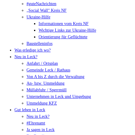
#guteNachrichten
„Social Wall“ Kreis NF
Ukraine-Hilfe
Informationen vom Kreis NF
Wichtige Links zur Ukraine-Hilfe
Orientierung für Geflüchtete
Baustelleninfos
Was erledige ich wo?
Neu in Leck?
Anfahrt / Ortsplan
Gemeinde Leck / Rathaus
Von A bis Z durch die Verwaltung
An- bzw. Ummeldung
Müllabfuhr / Sperrmüll
Unternehmen in Leck und Umgebung
Ummeldung KFZ
Gut leben in Leck
Neu in Leck?
#Ehrenamt
Ja sagen in Leck