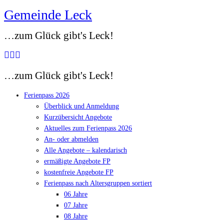
Gemeinde Leck
Zum
Inhalt
…zum Glück gibt's Leck!
springen
…zum Glück gibt's Leck!
Ferienpass 2026
Überblick und Anmeldung
Kurzübersicht Angebote
Aktuelles zum Ferienpass 2026
An- oder abmelden
Alle Angebote – kalendarisch
ermäßigte Angebote FP
kostenfreie Angebote FP
Ferienpass nach Altersgruppen sortiert
06 Jahre
07 Jahre
08 Jahre