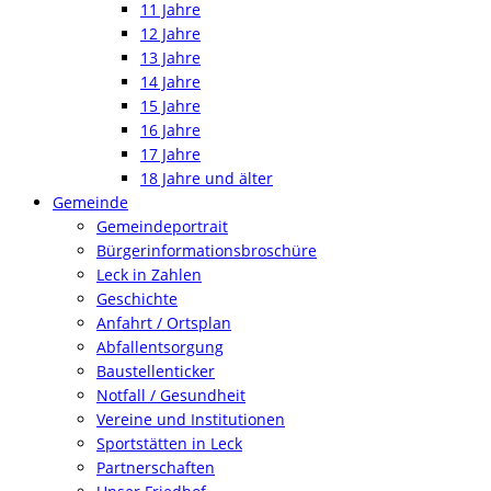
11 Jahre
12 Jahre
13 Jahre
14 Jahre
15 Jahre
16 Jahre
17 Jahre
18 Jahre und älter
Gemeinde
Gemeindeportrait
Bürgerinformationsbroschüre
Leck in Zahlen
Geschichte
Anfahrt / Ortsplan
Abfallentsorgung
Baustellenticker
Notfall / Gesundheit
Vereine und Institutionen
Sportstätten in Leck
Partnerschaften