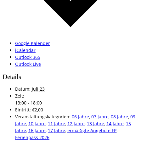
Google Kalender
iCalendar
Outlook 365
Outlook Live
Details
Datum:
Juli 23
Zeit:
13:00 - 18:00
Eintritt:
€2,00
Veranstaltungskategorien:
06 Jahre
,
07 Jahre
,
08 Jahre
,
09
Jahre
,
10 Jahre
,
11 Jahre
,
12 Jahre
,
13 Jahre
,
14 Jahre
,
15
Jahre
,
16 Jahre
,
17 Jahre
,
ermäßigte Angebote FP
,
Ferienpass 2026