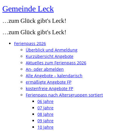
Gemeinde Leck
Zum
Inhalt
…zum Glück gibt's Leck!
springen
…zum Glück gibt's Leck!
Ferienpass 2026
Überblick und Anmeldung
Kurzübersicht Angebote
Aktuelles zum Ferienpass 2026
An- oder abmelden
Alle Angebote – kalendarisch
ermäßigte Angebote FP
kostenfreie Angebote FP
Ferienpass nach Altersgruppen sortiert
06 Jahre
07 Jahre
08 Jahre
09 Jahre
10 Jahre