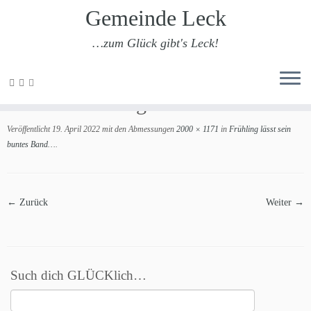
Gemeinde Leck
…zum Glück gibt's Leck!
Zum
Inhalt
202204 Frühling in Leck 6
springen
Veröffentlicht
19. April 2022
mit den Abmessungen
2000 × 1171
in
Frühling lässt sein
buntes Band…
.
← Zurück
Weiter →
Such dich GLÜCKlich…
Suchen