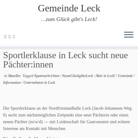
Gemeinde Leck
…zum Glück gibt's Leck!
Zum
Inhalt
Gastronomie mit Zukunft — Die
springen
Sportlerklause in Leck sucht neue
Pächter:innen
in
Aktuelles
Tagged
#gutenachrichten
/
#zumGlückgibtsLeck
/
Aktiv in Leck!
/
Gemeinde
/
Information
/
Unternehmen in Leck
Die Sportlerklause an der Nordfrieslandhalle Leck (Jacob-Johannsen-Weg
6) sucht zum nächstmöglichen Zeitpunkt eine neue Pächterin oder einen
neuen Pächter (m/w/d) — mit Leidenschaft für Gastronomie und echtem
Interesse am Kontakt mit Menschen.