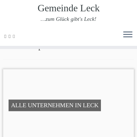
Gemeinde Leck
…zum Glück gibt's Leck!
Zum
Inhalt
Lerntherapie
springen
ALLE UNTERNEHMEN IN LECK