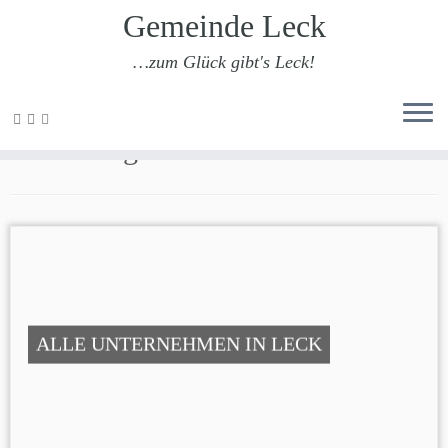
Gemeinde Leck
…zum Glück gibt's Leck!
Zum
Inhalt
Solarenergie
springen
ALLE UNTERNEHMEN IN LECK