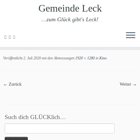
Gemeinde Leck
…zum Glück gibt's Leck!
Zum
Inhalt
Kino
springen
Veröffentlicht
2. Juli 2020
mit den Abmessungen
1920 × 1280
in
Kino
.
← Zurück
Weiter →
Such dich GLÜCKlich…
Suchen
nach: