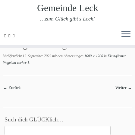
Gemeinde Leck
…zum Glück gibt's Leck!
Zum
Inhalt
Kleingärtner Wegebau vorher 1
springen
Veröffentlicht
12. September 2022
mit den Abmessungen
1600 × 1200
in
Kleingärtner
Wegebau vorher 1
.
← Zurück
Weiter →
Such dich GLÜCKlich…
Suchen