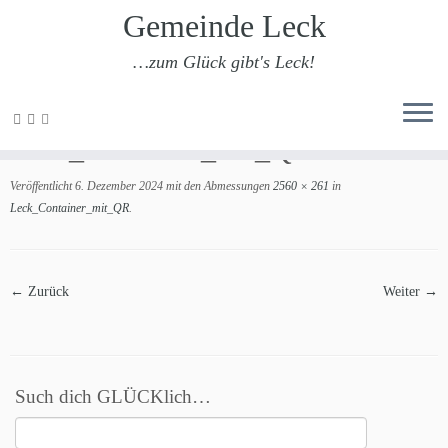
Gemeinde Leck
…zum Glück gibt's Leck!
Zum
Inhalt
Leck_Container_mit_QR
springen
Veröffentlicht
6. Dezember 2024
mit den Abmessungen
2560 × 261
in
Leck_Container_mit_QR
.
← Zurück
Weiter →
Such dich GLÜCKlich…
Suchen