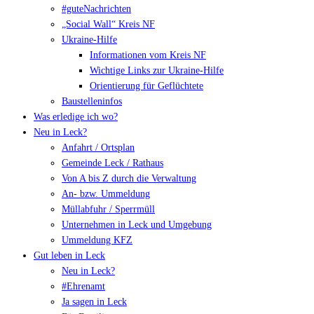
#guteNachrichten
„Social Wall“ Kreis NF
Ukraine-Hilfe
Informationen vom Kreis NF
Wichtige Links zur Ukraine-Hilfe
Orientierung für Geflüchtete
Baustelleninfos
Was erledige ich wo?
Neu in Leck?
Anfahrt / Ortsplan
Gemeinde Leck / Rathaus
Von A bis Z durch die Verwaltung
An- bzw. Ummeldung
Müllabfuhr / Sperrmüll
Unternehmen in Leck und Umgebung
Ummeldung KFZ
Gut leben in Leck
Neu in Leck?
#Ehrenamt
Ja sagen in Leck