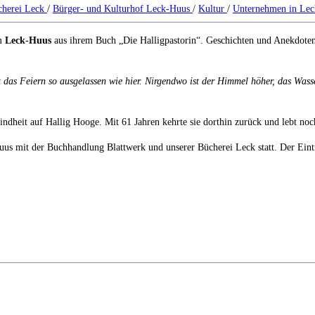
cherei Leck
/
Bürger- und Kulturhof Leck-Huus
/
Kultur
/
Unternehmen in Le
im
Leck-Huus
aus ihrem Buch „Die Halligpastorin“. Geschichten und Anekdoten v
das Feiern so ausgelassen wie hier. Nirgendwo ist der Himmel höher, das Wasse
ndheit auf Hallig Hooge. Mit 61 Jahren kehrte sie dorthin zurück und
lebt noc
us mit der Buchhandlung Blattwerk und unserer Bücherei Leck statt. Der Eintrit