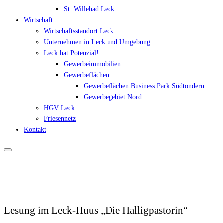
St. Willehad Leck
Wirtschaft
Wirtschaftsstandort Leck
Unternehmen in Leck und Umgebung
Leck hat Potenzial!
Gewerbeimmobilien
Gewerbeflächen
Gewerbeflächen Business Park Südtondern
Gewerbegebiet Nord
HGV Leck
Friesennetz
Kontakt
Lesung im Leck-Huus „Die Halligpastorin“