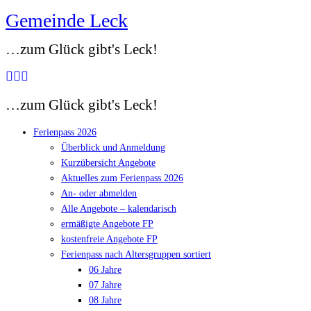
Gemeinde Leck
Zum
Inhalt
…zum Glück gibt's Leck!
springen
…zum Glück gibt's Leck!
Ferienpass 2026
Überblick und Anmeldung
Kurzübersicht Angebote
Aktuelles zum Ferienpass 2026
An- oder abmelden
Alle Angebote – kalendarisch
ermäßigte Angebote FP
kostenfreie Angebote FP
Ferienpass nach Altersgruppen sortiert
06 Jahre
07 Jahre
08 Jahre