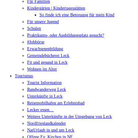
Für Familien
Kindergärten | Kindertagesstätten
So finde ich eine Betreuung für mein Kind
Für unsere Jugend
Schulen
Praktikums- oder Ausbildungsplatz gesucht?
#Jobbörse
Erwachsenenbildung
Gemeindebücherei Leck
Fit und gesund in Leck
Wohnen im Alter
Tourismus
Tourist Information
Rundwanderweg Leck
Unterkünfte in Leck
Reisemobilhafen am Erlebnisbad
Lecker essen…
Weitere Unterkünfte in der Umgebung von Leck
Nordfrieslandkalender
NatUrlaub in und um Leck
Offene Ev. Kirchen in NF