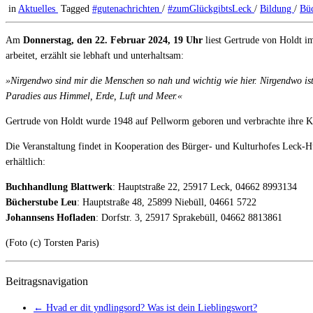
in
Aktuelles
Tagged
#gutenachrichten
/
#zumGlückgibtsLeck
/
Bildung
/
Bü
Am
Donnerstag, den 22.
Februar 2024
, 19 Uhr
liest Gertrude von Holdt 
arbeitet, erzählt sie lebhaft und unterhaltsam:
»Nirgendwo sind mir die Menschen so nah und wichtig wie hier. Nirgendwo ist 
Paradies aus Himmel, Erde, Luft und Meer.«
Gertrude von Holdt wurde 1948 auf Pellworm geboren und verbrachte ihre Ki
Die Veranstaltung findet in Kooperation des Bürger- und Kulturhofes Leck-Hu
erhältlich:
Buchhandlung Blattwerk
: Hauptstraße 22, 25917 Leck, 04662 8993134
Bücherstube Leu
: Hauptstraße 48, 25899 Niebüll, 04661 5722
Johannsens Hofladen
: Dorfstr. 3, 25917 Sprakebüll, 04662 8813861
(Foto (c) Torsten Paris)
Beitragsnavigation
←
Hvad er dit yndlingsord? Was ist dein Lieblingswort?