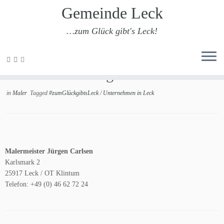
Gemeinde Leck
…zum Glück gibt's Leck!
Zum
Inhalt
Malermeister Jürgen Carlsen
springen
in
Maler
Tagged
#zumGlückgibtsLeck
/
Unternehmen in Leck
Malermeister Jürgen Carlsen
Karlsmark 2
25917 Leck / OT Klintum
Telefon: +49 (0) 46 62 72 24