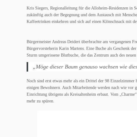
Kris Siegers, Regionalleitung für die Alloheim-Residenzen in 
zukünftig auch der Begegnung und dem Austausch mit Menschen
Kaffeetrinken einkehren und sich auf einen Klönschnack mit den
Bürgermeister Andreas Deidert überbrachte am vergangenen Fr
Bürgervorsteherin Karin Martens. Eine Buche als Geschenk der
Sturm umgerissene Blutbuche, die das Zentrum auch des neuen B
„Möge dieser Baum genauso wachsen wie die
Noch sind erst etwas mehr als ein Drittel der 98 Einzelzimmer 
einigen Bewohnern. Auch Mitarbeitende werden nach wie vor ges
Einrichtung übrigens als Kreisaltenheim erbaut. Vom „Charme“ d
mehr zu spüren.