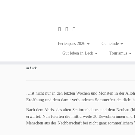
Zum
Inhalt
Mit Herz und Engage
Ferienpass 2026
Gemeinde
springen
Gut leben in Leck
Tourismus
in
Aktuelles
Tagged
#gutenachrichten
/
#zumGlückgibtsLeck
/
Bürgermeist
in Leck
…ist nicht nur in den letzten Wochen und Monaten in der Allo
Eröffnung und dem damit verbundenen Sommerfest deutlich: hie
Nach dem Abriss des alten Seniorenheimes und dem Neubau (h
erwartet. Nun feierten die mittlerweile 36 Bewohnerinnen und
Menschen aus der Nachbarschaft bei nicht ganz sommerlichem 