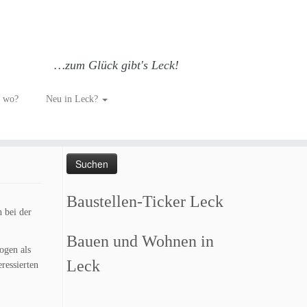
…zum Glück gibt's Leck!
h wo?
Neu in Leck?
Such dich GLÜCKlich…
Suchen
er
/
Wohnen
nach:
Baustellen-Ticker Leck
 bei der
Bauen und Wohnen in
ogen als
Leck
ressierten