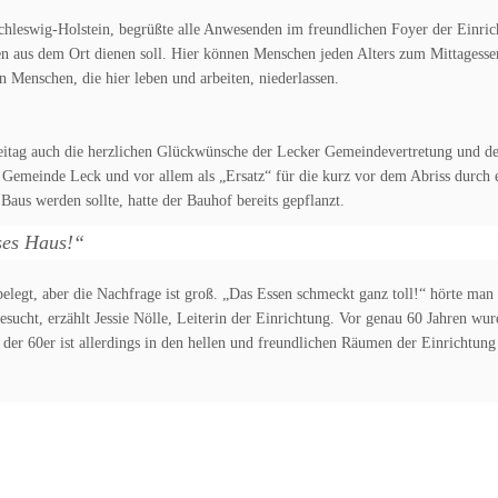
Schleswig-Holstein, begrüßte alle Anwesenden im freundlichen Foyer der Einric
 aus dem Ort dienen soll. Hier können Menschen jeden Alters zum Mittagesse
 Menschen, die hier leben und arbeiten, niederlassen.
eitag auch die herzlichen Glückwünsche der Lecker Gemeindevertretung und de
 Gemeinde Leck und vor allem als „Ersatz“ für die kurz vor dem Abriss durch 
aus werden sollte, hatte der Bauhof bereits gepflanzt.
ses Haus!“
belegt, aber die Nachfrage ist groß. „Das Essen schmeckt ganz toll!“ hörte man
ucht, erzählt Jessie Nölle, Leiterin der Einrichtung. Vor genau 60 Jahren wur
er 60er ist allerdings in den hellen und freundlichen Räumen der Einrichtung