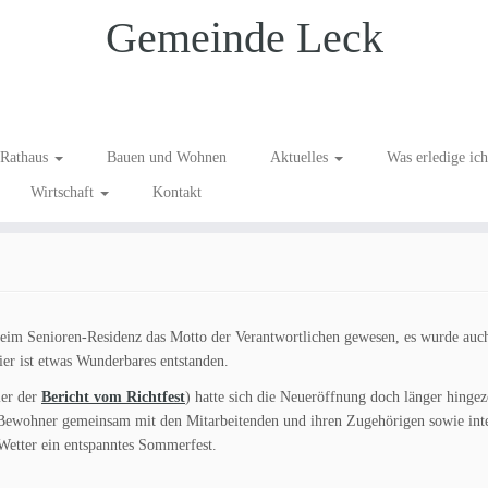
Gemeinde Leck
ment…
Rathaus
Bauen und Wohnen
Aktuelles
Was erledige ic
Wirtschaft
Kontakt
er
/
GLÜCK
/
Seniorinnen & Senioren
/
Unternehmen in Leck
/
Veranstaltung
/
Wohnen im Alt
heim Senioren-Residenz das Motto der Verantwortlichen gewesen, es wurde auch
r ist etwas Wunderbares entstanden.
ier der
Bericht vom Richtfest
) hatte sich die Neueröffnung doch länger hingez
 Bewohner gemeinsam mit den Mitarbeitenden und ihren Zugehörigen sowie inte
Wetter ein entspanntes Sommerfest.