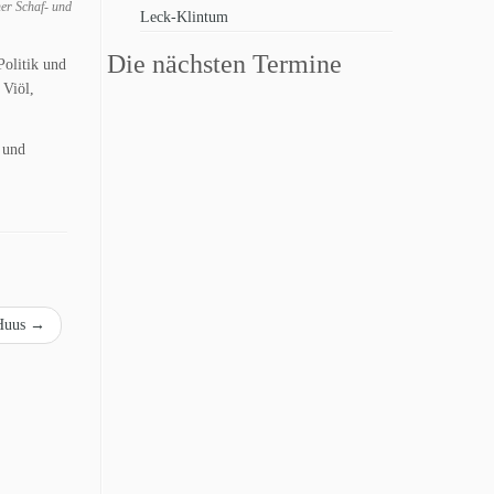
er Schaf- und
Leck-Klintum
Die nächsten Termine
Politik und
 Viöl,
 und
-Huus
→