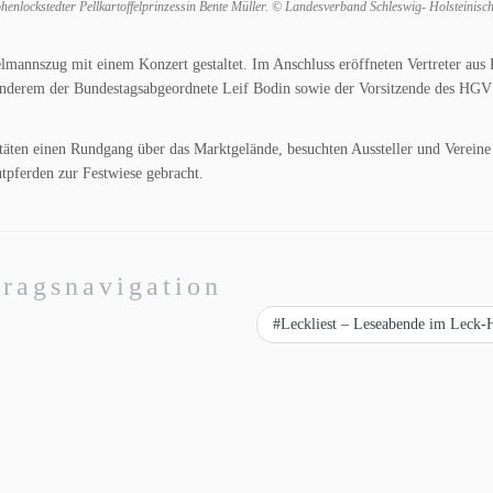
ckstedter Pellkartoffelprinzessin Bente Müller. © Landesverband Schleswig- Holsteinisch
lmannszug mit einem Konzert gestaltet. Im Anschluss eröffneten Vertreter aus 
r anderem der Bundestagsabgeordnete Leif Bodin sowie der Vorsitzende des HGV
äten einen Rundgang über das Marktgelände, besuchten Aussteller und Vereine
tpferden zur Festwiese gebracht.
tragsnavigation
#Leckliest – Leseabende im Leck