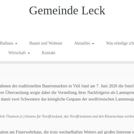
Gemeinde Leck
ammmajestäten gekrönt
Rathaus
Bauen und Wohnen
Aktuelles
Was erledige ic
Wirtschaft
Kontakt
men des traditionellen Bauernmarktes in Viöl fand am 7. Juni 2026 die feierl
ere Überraschung sorgte dabei die Vorstellung ihrer Nachfolgerin als Lammprin
damit zwei Schwestern das königliche Gespann der nordfriesischen Lammmaje
d Nele Thomsen (r.) bestens für Nordfriesland, das Nordfrieslamm und den Küstenschutz werb
tion am Feuerwehrhaus, die trotz wechselhaften Wetters auf großes Interesse s