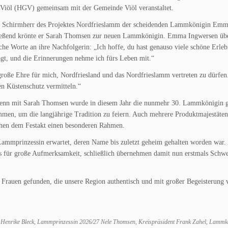
Viöl (HGV) gemeinsam mit der Gemeinde Viöl veranstaltet.
als Schirmherr des Projektes Nordfrieslamm der scheidenden Lammkönigin Em
ließend krönte er Sarah Thomsen zur neuen Lammkönigin. Emma Ingwersen übe
che Worte an ihre Nachfolgerin: „Ich hoffe, du hast genauso viele schöne Erleb
gt, und die Erinnerungen nehme ich fürs Leben mit.“
 große Ehre für mich, Nordfriesland und das Nordfrieslamm vertreten zu dürfen
n Küstenschutz vermitteln.“
 denn mit Sarah Thomsen wurde in diesem Jahr die nunmehr 30. Lammkönigin g
men, um die langjährige Tradition zu feiern. Auch mehrere Produktmajestäten
ehen dem Festakt einen besonderen Rahmen.
ammprinzessin erwartet, deren Name bis zuletzt geheim gehalten worden war. 
es für große Aufmerksamkeit, schließlich übernehmen damit nun erstmals Schwe
Frauen gefunden, die unsere Region authentisch und mit großer Begeisterung v
n Henrike Bleck, Lammprinzessin 2026/27 Nele Thomsen, Kreispräsident Frank Zahel, Lammk