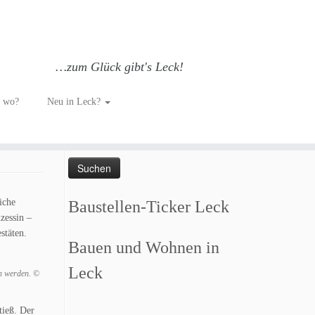
…zum Glück gibt's Leck!
h wo?
Neu in Leck?
Such dich GLÜCKlich…
Suchen
nach:
iche
Baustellen-Ticker Leck
zessin –
stäten.
Bauen und Wohnen in
Leck
en werden. ©
tieß. Der