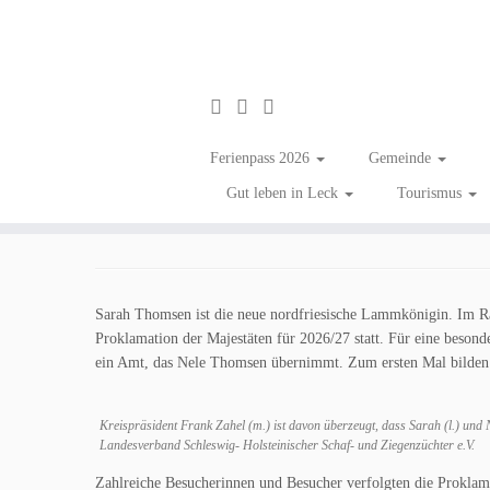
Zum
Inhalt
Neue nordfriesische L
Ferienpass 2026
Gemeinde
springen
Gut leben in Leck
Tourismus
in
Aktuelles
Tagged
Information
/
Kreis Nordfriesland
/
Tradition
Sarah Thomsen ist die neue nordfriesische Lammkönigin. Im Rah
Proklamation der Majestäten für 2026/27 statt. Für eine besond
ein Amt, das Nele Thomsen übernimmt. Zum ersten Mal bilden 
Kreispräsident Frank Zahel (m.) ist davon überzeugt, dass Sarah (l.) un
Landesverband Schleswig- Holsteinischer Schaf- und Ziegenzüchter e.V.
Zahlreiche Besucherinnen und Besucher verfolgten die Proklama