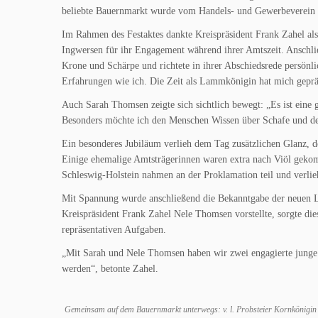
beliebte Bauernmarkt wurde vom Handels- und Gewerbeverein 
Im Rahmen des Festaktes dankte Kreispräsident Frank Zahel 
Ingwersen für ihr Engagement während ihrer Amtszeit. Ansch
Krone und Schärpe und richtete in ihrer Abschiedsrede persönli
Erfahrungen wie ich. Die Zeit als Lammkönigin hat mich geprä
Auch Sarah Thomsen zeigte sich sichtlich bewegt: „Es ist eine
Besonders möchte ich den Menschen Wissen über Schafe und de
Ein besonderes Jubiläum verlieh dem Tag zusätzlichen Glanz,
Einige ehemalige Amtsträgerinnen waren extra nach Viöl gekom
Schleswig-Holstein nahmen an der Proklamation teil und verli
Mit Spannung wurde anschließend die Bekanntgabe der neuen L
Kreispräsident Frank Zahel Nele Thomsen vorstellte, sorgte di
repräsentativen Aufgaben.
„Mit Sarah und Nele Thomsen haben wir zwei engagierte junge 
werden“, betonte Zahel.
Gemeinsam auf dem Bauernmarkt unterwegs: v. l. Probsteier Kornkönigi