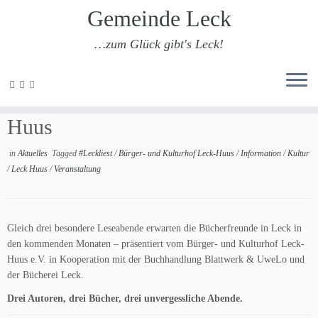
Gemeinde Leck
…zum Glück gibt's Leck!
Zum
Inhalt
#Leckliest – Leseabende im Leck-
springen
Huus
in
Aktuelles
Tagged
#Leckliest
/
Bürger- und Kulturhof Leck-Huus
/
Information
/
Kultur
/
Leck Huus
/
Veranstaltung
Gleich drei besondere Leseabende erwarten die Bücherfreunde in Leck in
den kommenden Monaten – präsentiert vom Bürger- und Kulturhof Leck-
Huus e.V. in Kooperation mit der Buchhandlung Blattwerk & UweLo und
der Bücherei Leck.
Drei Autoren, drei Bücher, drei unvergessliche Abende.