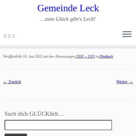
Gemeinde Leck
…zum Glück gibt's Leck!
Zum
Inhalt
Obstkorb
springen
Veröffentlicht
10. Juni 2022
mit den Abmessungen
1920 × 1313
in
Obstkorb
.
← Zurück
Weiter →
Such dich GLÜCKlich…
Suchen
nach: