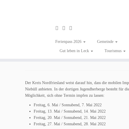
Zum
Inhalt
Offene Impfaktionen i
Ferienpass 2026
Gemeinde
springen
Gut leben in Leck
Tourismus
in
Aktuelles
Tagged
Corona
/
Coronavirus
/
Information
Der Kreis Nordfriesland weist darauf hin, dass die mobilen I
Niebüll anbieten. In der dortigen Jugendherberge besteht für d
Möglichkeit, sich ohne Termin impfen zu lassen:
Freitag, 6. Mai / Sonnabend, 7. Mai 2022
Freitag, 13. Mai / Sonnabend, 14. Mai 2022
Freitag, 20. Mai / Sonnabend, 21. Mai 2022
Freitag, 27. Mai / Sonnabend, 28. Mai 2022