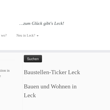
…zum Glück gibt's Leck!
h wo?
Neu in Leck?
Such dich GLÜCKlich…
Suchen
nach:
tion in
Baustellen-Ticker Leck
e
Bauen und Wohnen in
Leck