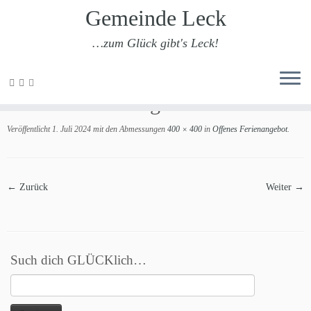
Gemeinde Leck
…zum Glück gibt's Leck!
Zum
Inhalt
Offenes Ferienangebot
springen
Veröffentlicht
1. Juli 2024
mit den Abmessungen
400 × 400
in
Offenes Ferienangebot
.
← Zurück
Weiter →
Such dich GLÜCKlich…
Suchen
nach: