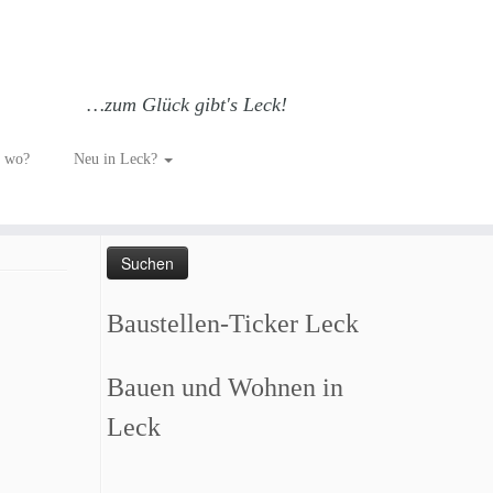
…zum Glück gibt's Leck!
h wo?
Neu in Leck?
Such dich GLÜCKlich…
Suchen
nach:
Baustellen-Ticker Leck
Bauen und Wohnen in
Leck