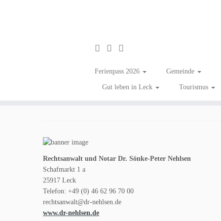
Zum
Inhalt
Rechtsanwalt & Notar 
Ferienpass 2026
Gemeinde
springen
Gut leben in Leck
Tourismus
in
Rechtsanwalt | Notar
Tagged
#zumGlückgibtsLeck
/
Unternehmen in Le
Rechtsanwalt und Notar Dr. Sönke-Peter Nehlsen
Schafmarkt 1 a
25917 Leck
Telefon: +49 (0) 46 62 96 70 00
rechtsanwalt@dr-nehlsen.de
www.dr-nehlsen.de