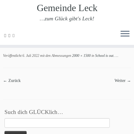
Gemeinde Leck
…zum Glück gibt's Leck!
Zum
Inhalt
2022 Blühwiesenfest GSadL 16
springen
Veröffentlicht
6. Juli 2022
mit den Abmessungen
2000 × 1500
in
School is out….
.
← Zurück
Weiter →
Such dich GLÜCKlich…
Suchen
nach: